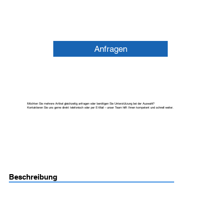
Anfragen
Möchten Sie mehrere Artikel gleichzeitig anfragen oder benötigen Sie Unterstützung bei der Auswahl?
Kontaktieren Sie uns gerne direkt telefonisch oder per E-Mail – unser Team hilft Ihnen kompetent und schnell weiter.
Beschreibung