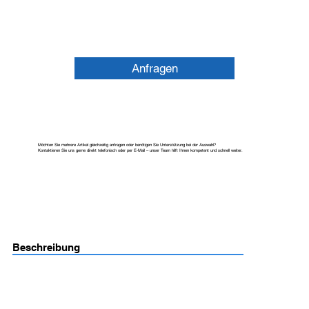
Anfragen
Möchten Sie mehrere Artikel gleichzeitig anfragen oder benötigen Sie Unterstützung bei der Auswahl?
Kontaktieren Sie uns gerne direkt telefonisch oder per E-Mail – unser Team hilft Ihnen kompetent und schnell weiter.
Beschreibung