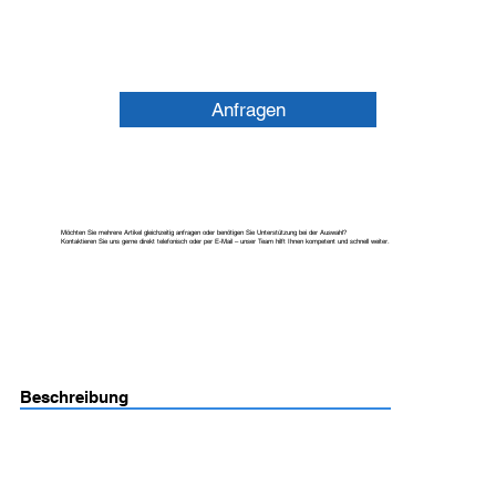
Anfragen
Möchten Sie mehrere Artikel gleichzeitig anfragen oder benötigen Sie Unterstützung bei der Auswahl?
Kontaktieren Sie uns gerne direkt telefonisch oder per E-Mail – unser Team hilft Ihnen kompetent und schnell weiter.
Beschreibung