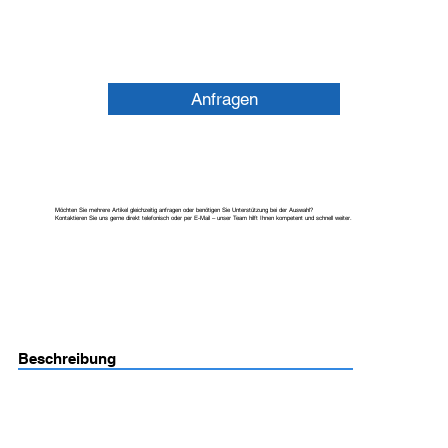
Anfragen
Möchten Sie mehrere Artikel gleichzeitig anfragen oder benötigen Sie Unterstützung bei der Auswahl?
Kontaktieren Sie uns gerne direkt telefonisch oder per E-Mail – unser Team hilft Ihnen kompetent und schnell weiter.
Beschreibung