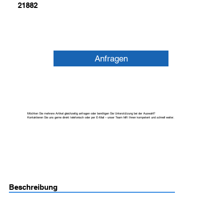
21882
Anfragen
Möchten Sie mehrere Artikel gleichzeitig anfragen oder benötigen Sie Unterstützung bei der Auswahl?
Kontaktieren Sie uns gerne direkt telefonisch oder per E-Mail – unser Team hilft Ihnen kompetent und schnell weiter.
Beschreibung