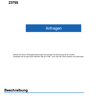
23755
Anfragen
Möchten Sie mehrere Artikel gleichzeitig anfragen oder benötigen Sie Unterstützung bei der Auswahl?
Kontaktieren Sie uns gerne direkt telefonisch oder per E-Mail – unser Team hilft Ihnen kompetent und schnell weiter.
Beschreibung