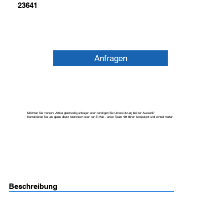
23641
Anfragen
Möchten Sie mehrere Artikel gleichzeitig anfragen oder benötigen Sie Unterstützung bei der Auswahl?
Kontaktieren Sie uns gerne direkt telefonisch oder per E-Mail – unser Team hilft Ihnen kompetent und schnell weiter.
Beschreibung