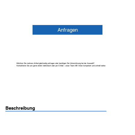
Anfragen
Möchten Sie mehrere Artikel gleichzeitig anfragen oder benötigen Sie Unterstützung bei der Auswahl?
Kontaktieren Sie uns gerne direkt telefonisch oder per E-Mail – unser Team hilft Ihnen kompetent und schnell weiter.
Beschreibung