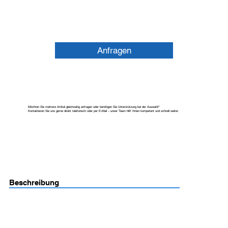
Anfragen
Möchten Sie mehrere Artikel gleichzeitig anfragen oder benötigen Sie Unterstützung bei der Auswahl?
Kontaktieren Sie uns gerne direkt telefonisch oder per E-Mail – unser Team hilft Ihnen kompetent und schnell weiter.
Beschreibung