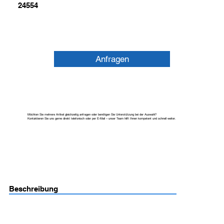
24554
Anfragen
Möchten Sie mehrere Artikel gleichzeitig anfragen oder benötigen Sie Unterstützung bei der Auswahl?
Kontaktieren Sie uns gerne direkt telefonisch oder per E-Mail – unser Team hilft Ihnen kompetent und schnell weiter.
Beschreibung