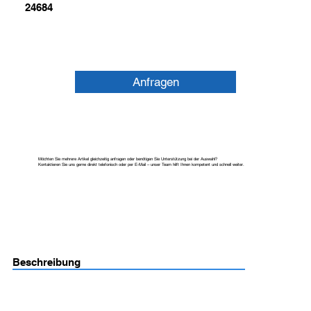
24684
Anfragen
Möchten Sie mehrere Artikel gleichzeitig anfragen oder benötigen Sie Unterstützung bei der Auswahl?
Kontaktieren Sie uns gerne direkt telefonisch oder per E-Mail – unser Team hilft Ihnen kompetent und schnell weiter.
Beschreibung