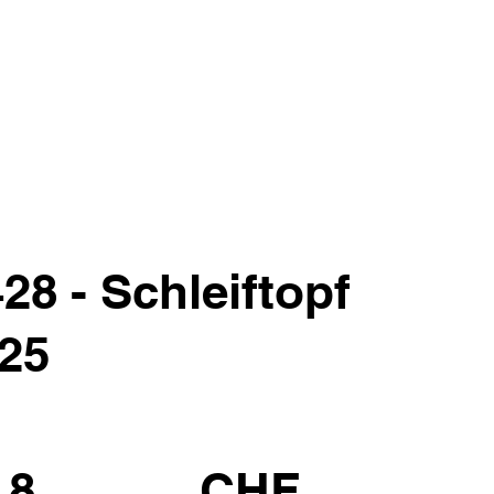
28 - Schleiftopf
125
.8
CHF