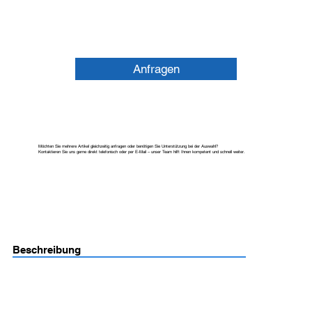
Anfragen
Möchten Sie mehrere Artikel gleichzeitig anfragen oder benötigen Sie Unterstützung bei der Auswahl?
Kontaktieren Sie uns gerne direkt telefonisch oder per E-Mail – unser Team hilft Ihnen kompetent und schnell weiter.
Beschreibung