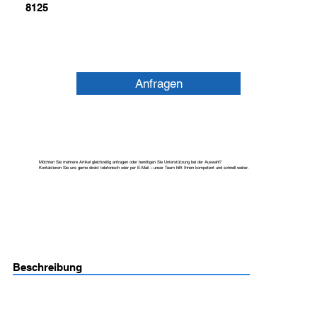
8125
Anfragen
Möchten Sie mehrere Artikel gleichzeitig anfragen oder benötigen Sie Unterstützung bei der Auswahl?
Kontaktieren Sie uns gerne direkt telefonisch oder per E-Mail – unser Team hilft Ihnen kompetent und schnell weiter.
Beschreibung