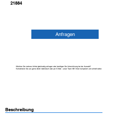
21884
Anfragen
Möchten Sie mehrere Artikel gleichzeitig anfragen oder benötigen Sie Unterstützung bei der Auswahl?
Kontaktieren Sie uns gerne direkt telefonisch oder per E-Mail – unser Team hilft Ihnen kompetent und schnell weiter.
Beschreibung