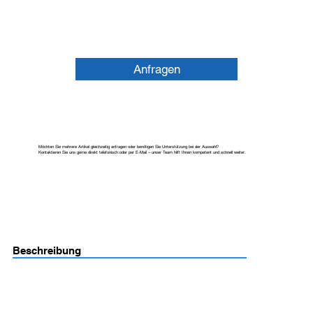
Anfragen
Möchten Sie mehrere Artikel gleichzeitig anfragen oder benötigen Sie Unterstützung bei der Auswahl?
Kontaktieren Sie uns gerne direkt telefonisch oder per E-Mail – unser Team hilft Ihnen kompetent und schnell weiter.
Beschreibung