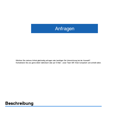
Anfragen
Möchten Sie mehrere Artikel gleichzeitig anfragen oder benötigen Sie Unterstützung bei der Auswahl?
Kontaktieren Sie uns gerne direkt telefonisch oder per E-Mail – unser Team hilft Ihnen kompetent und schnell weiter.
Beschreibung