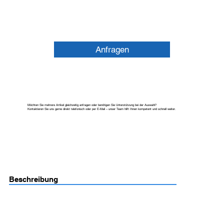
Anfragen
Möchten Sie mehrere Artikel gleichzeitig anfragen oder benötigen Sie Unterstützung bei der Auswahl?
Kontaktieren Sie uns gerne direkt telefonisch oder per E-Mail – unser Team hilft Ihnen kompetent und schnell weiter.
Beschreibung