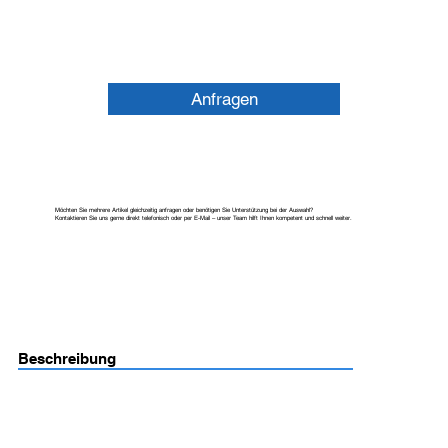
Anfragen
Möchten Sie mehrere Artikel gleichzeitig anfragen oder benötigen Sie Unterstützung bei der Auswahl?
Kontaktieren Sie uns gerne direkt telefonisch oder per E-Mail – unser Team hilft Ihnen kompetent und schnell weiter.
Beschreibung