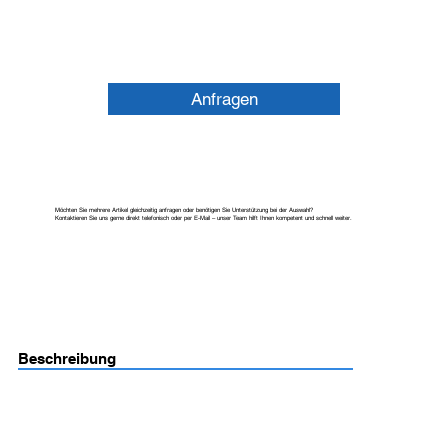
Anfragen
Möchten Sie mehrere Artikel gleichzeitig anfragen oder benötigen Sie Unterstützung bei der Auswahl?
Kontaktieren Sie uns gerne direkt telefonisch oder per E-Mail – unser Team hilft Ihnen kompetent und schnell weiter.
Beschreibung