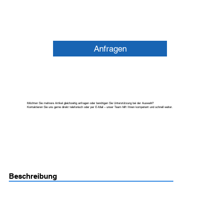
Anfragen
Möchten Sie mehrere Artikel gleichzeitig anfragen oder benötigen Sie Unterstützung bei der Auswahl?
Kontaktieren Sie uns gerne direkt telefonisch oder per E-Mail – unser Team hilft Ihnen kompetent und schnell weiter.
Beschreibung