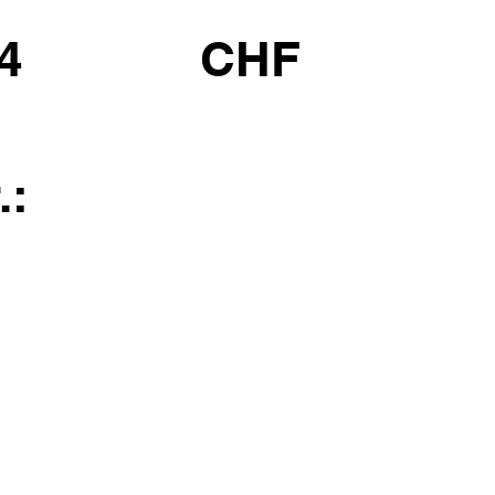
4
CHF
.: