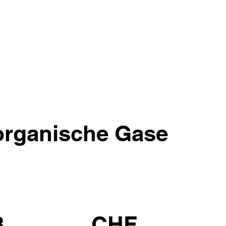
 organische Gase
3
CHF