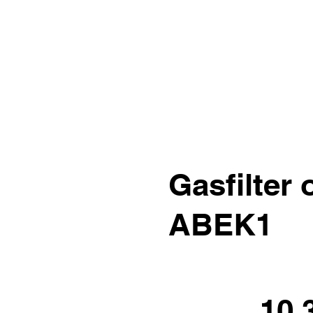
Gasfilter
ABEK1
10.