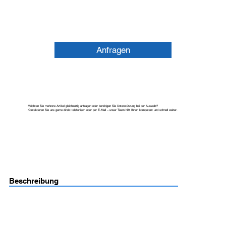
Anfragen
Möchten Sie mehrere Artikel gleichzeitig anfragen oder benötigen Sie Unterstützung bei der Auswahl?
Kontaktieren Sie uns gerne direkt telefonisch oder per E-Mail – unser Team hilft Ihnen kompetent und schnell weiter.
Beschreibung