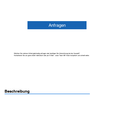
Anfragen
Möchten Sie mehrere Artikel gleichzeitig anfragen oder benötigen Sie Unterstützung bei der Auswahl?
Kontaktieren Sie uns gerne direkt telefonisch oder per E-Mail – unser Team hilft Ihnen kompetent und schnell weiter.
Beschreibung