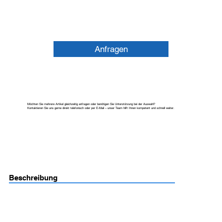
Anfragen
Möchten Sie mehrere Artikel gleichzeitig anfragen oder benötigen Sie Unterstützung bei der Auswahl?
Kontaktieren Sie uns gerne direkt telefonisch oder per E-Mail – unser Team hilft Ihnen kompetent und schnell weiter.
Beschreibung