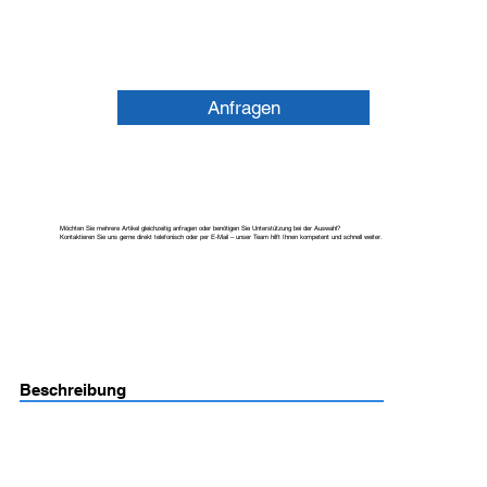
Anfragen
Möchten Sie mehrere Artikel gleichzeitig anfragen oder benötigen Sie Unterstützung bei der Auswahl?
Kontaktieren Sie uns gerne direkt telefonisch oder per E-Mail – unser Team hilft Ihnen kompetent und schnell weiter.
Beschreibung