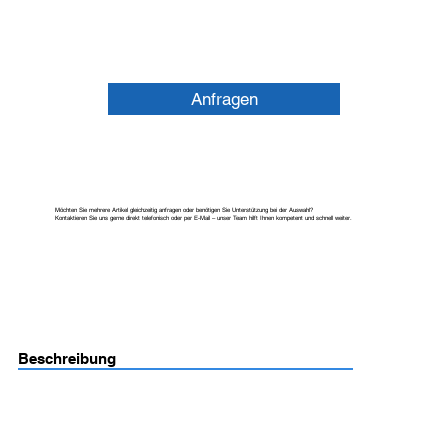
Anfragen
Möchten Sie mehrere Artikel gleichzeitig anfragen oder benötigen Sie Unterstützung bei der Auswahl?
Kontaktieren Sie uns gerne direkt telefonisch oder per E-Mail – unser Team hilft Ihnen kompetent und schnell weiter.
Beschreibung