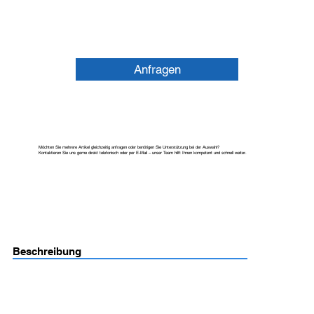
Anfragen
Möchten Sie mehrere Artikel gleichzeitig anfragen oder benötigen Sie Unterstützung bei der Auswahl?
Kontaktieren Sie uns gerne direkt telefonisch oder per E-Mail – unser Team hilft Ihnen kompetent und schnell weiter.
Beschreibung