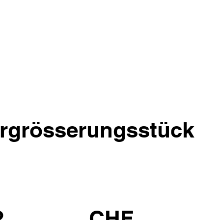
rgrösserungsstück
2
CHF