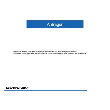
Anfragen
Möchten Sie mehrere Artikel gleichzeitig anfragen oder benötigen Sie Unterstützung bei der Auswahl?
Kontaktieren Sie uns gerne direkt telefonisch oder per E-Mail – unser Team hilft Ihnen kompetent und schnell weiter.
Beschreibung