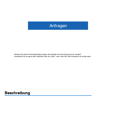
Anfragen
Möchten Sie mehrere Artikel gleichzeitig anfragen oder benötigen Sie Unterstützung bei der Auswahl?
Kontaktieren Sie uns gerne direkt telefonisch oder per E-Mail – unser Team hilft Ihnen kompetent und schnell weiter.
Beschreibung