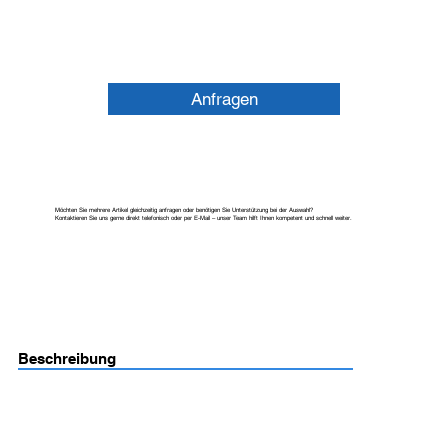
Anfragen
Möchten Sie mehrere Artikel gleichzeitig anfragen oder benötigen Sie Unterstützung bei der Auswahl?
Kontaktieren Sie uns gerne direkt telefonisch oder per E-Mail – unser Team hilft Ihnen kompetent und schnell weiter.
Beschreibung