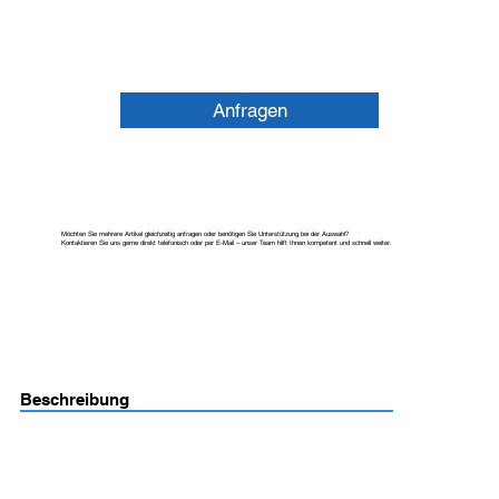
Anfragen
Möchten Sie mehrere Artikel gleichzeitig anfragen oder benötigen Sie Unterstützung bei der Auswahl?
Kontaktieren Sie uns gerne direkt telefonisch oder per E-Mail – unser Team hilft Ihnen kompetent und schnell weiter.
Beschreibung