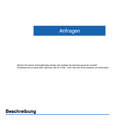
Anfragen
Möchten Sie mehrere Artikel gleichzeitig anfragen oder benötigen Sie Unterstützung bei der Auswahl?
Kontaktieren Sie uns gerne direkt telefonisch oder per E-Mail – unser Team hilft Ihnen kompetent und schnell weiter.
Beschreibung