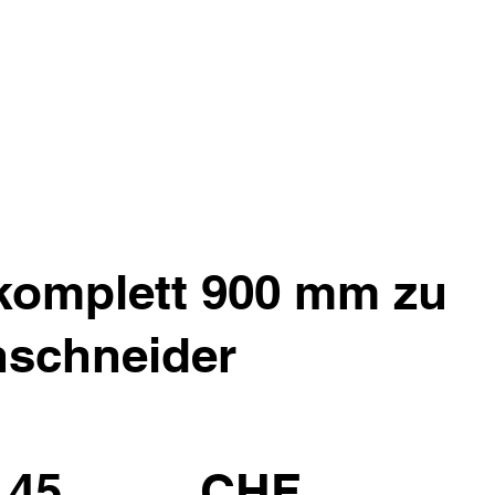
komplett 900 mm zu
nschneider
.45
CHF