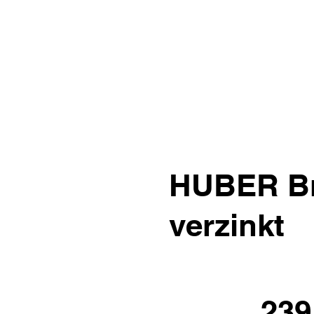
HUBER Br
verzinkt
239