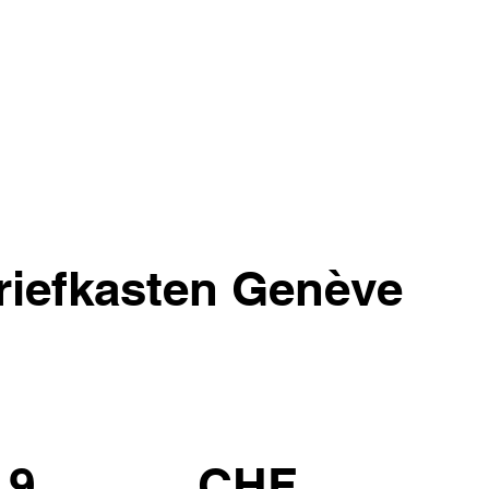
iefkasten Genève
.9
CHF