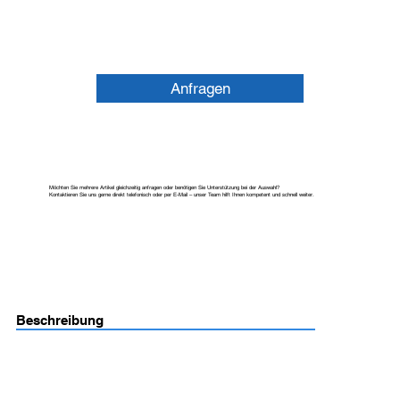
Anfragen
Möchten Sie mehrere Artikel gleichzeitig anfragen oder benötigen Sie Unterstützung bei der Auswahl?
Kontaktieren Sie uns gerne direkt telefonisch oder per E-Mail – unser Team hilft Ihnen kompetent und schnell weiter.
Beschreibung