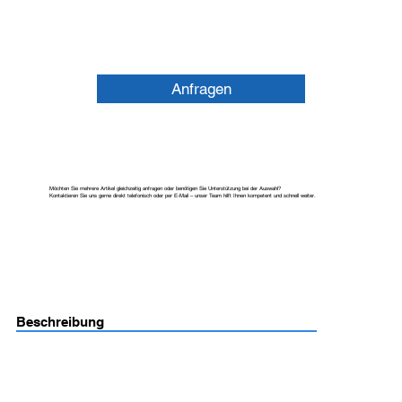
Anfragen
Möchten Sie mehrere Artikel gleichzeitig anfragen oder benötigen Sie Unterstützung bei der Auswahl?
Kontaktieren Sie uns gerne direkt telefonisch oder per E-Mail – unser Team hilft Ihnen kompetent und schnell weiter.
Beschreibung