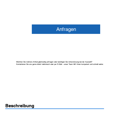
Anfragen
Möchten Sie mehrere Artikel gleichzeitig anfragen oder benötigen Sie Unterstützung bei der Auswahl?
Kontaktieren Sie uns gerne direkt telefonisch oder per E-Mail – unser Team hilft Ihnen kompetent und schnell weiter.
Beschreibung