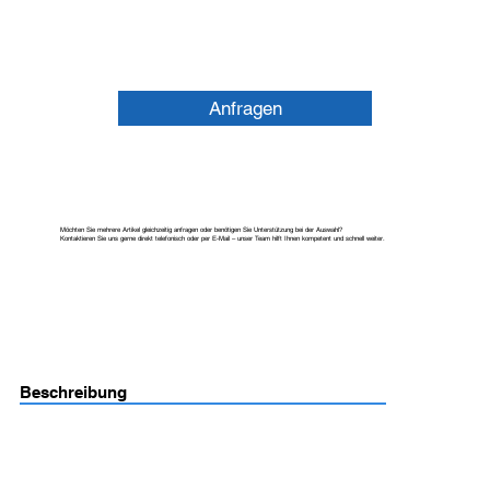
Anfragen
Möchten Sie mehrere Artikel gleichzeitig anfragen oder benötigen Sie Unterstützung bei der Auswahl?
Kontaktieren Sie uns gerne direkt telefonisch oder per E-Mail – unser Team hilft Ihnen kompetent und schnell weiter.
Beschreibung