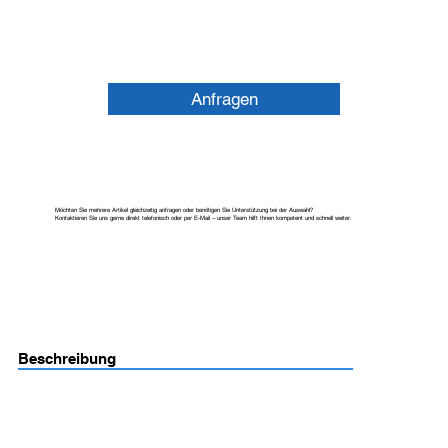
Anfragen
Möchten Sie mehrere Artikel gleichzeitig anfragen oder benötigen Sie Unterstützung bei der Auswahl?
Kontaktieren Sie uns gerne direkt telefonisch oder per E-Mail – unser Team hilft Ihnen kompetent und schnell weiter.
Beschreibung