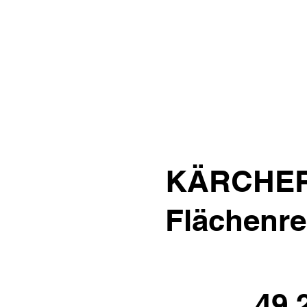
KÄRCHER 
Flächenrei
49.