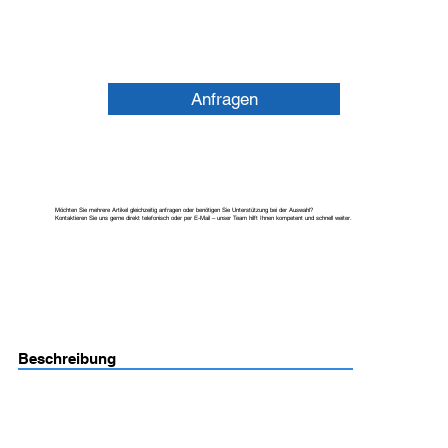
Anfragen
Möchten Sie mehrere Artikel gleichzeitig anfragen oder benötigen Sie Unterstützung bei der Auswahl?
Kontaktieren Sie uns gerne direkt telefonisch oder per E-Mail – unser Team hilft Ihnen kompetent und schnell weiter.
Beschreibung