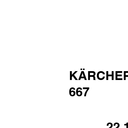
KÄRCHER 
667
22.