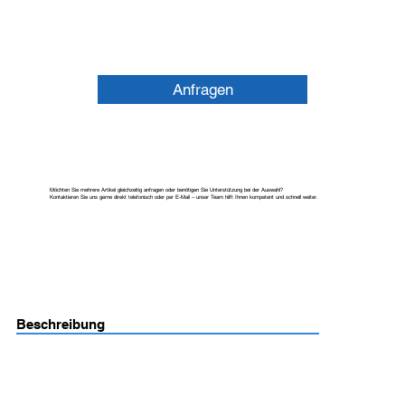
Anfragen
Möchten Sie mehrere Artikel gleichzeitig anfragen oder benötigen Sie Unterstützung bei der Auswahl?
Kontaktieren Sie uns gerne direkt telefonisch oder per E-Mail – unser Team hilft Ihnen kompetent und schnell weiter.
Beschreibung