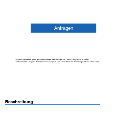
Anfragen
Möchten Sie mehrere Artikel gleichzeitig anfragen oder benötigen Sie Unterstützung bei der Auswahl?
Kontaktieren Sie uns gerne direkt telefonisch oder per E-Mail – unser Team hilft Ihnen kompetent und schnell weiter.
Beschreibung