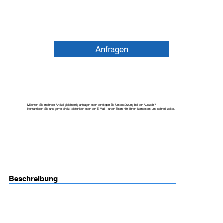
Anfragen
Möchten Sie mehrere Artikel gleichzeitig anfragen oder benötigen Sie Unterstützung bei der Auswahl?
Kontaktieren Sie uns gerne direkt telefonisch oder per E-Mail – unser Team hilft Ihnen kompetent und schnell weiter.
Beschreibung