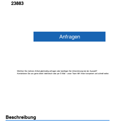
23883
Anfragen
Möchten Sie mehrere Artikel gleichzeitig anfragen oder benötigen Sie Unterstützung bei der Auswahl?
Kontaktieren Sie uns gerne direkt telefonisch oder per E-Mail – unser Team hilft Ihnen kompetent und schnell weiter.
Beschreibung