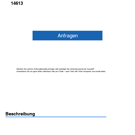
14613
Anfragen
Möchten Sie mehrere Artikel gleichzeitig anfragen oder benötigen Sie Unterstützung bei der Auswahl?
Kontaktieren Sie uns gerne direkt telefonisch oder per E-Mail – unser Team hilft Ihnen kompetent und schnell weiter.
Beschreibung